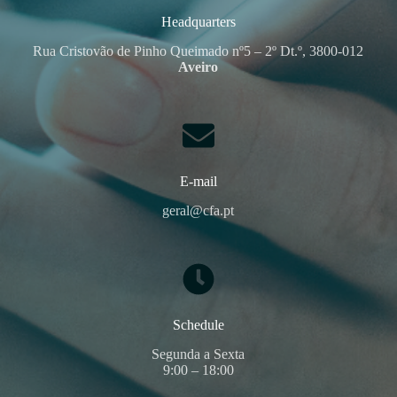
Headquarters
Rua Cristovão de Pinho Queimado nº5 – 2º Dt.º, 3800-012
Aveiro
E-mail
geral@cfa.pt
Schedule
Segunda a Sexta
9:00 – 18:00