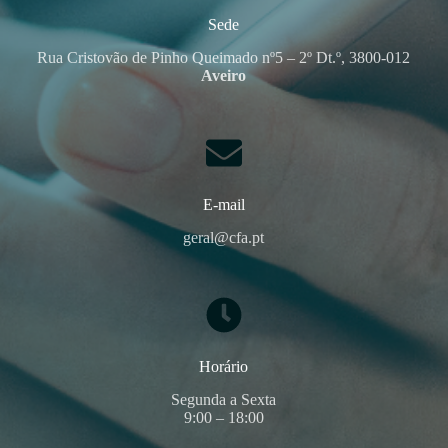
Sede
Rua Cristovão de Pinho Queimado nº5 – 2º Dt.º, 3800-012
Aveiro
E-mail
geral@cfa.pt
Horário
Segunda a Sexta
9:00 – 18:00