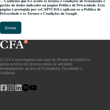
Confirmo que li e aceito os termos e condições de tratamento e
gestão de dados indicados na página
Politica de Privacidade
. Esta
página é protegida por reCAPTCHA e aplicam-se a
Política de
Privacidade
e os
Termos e Condições
da Google.
A CFA é uma empresa com mais de 30 anos de existência,
presta serviços em diversos ramos de atividade,
nomeadamente, na área de Consultoria, Fiscalidade e
Auditoria.