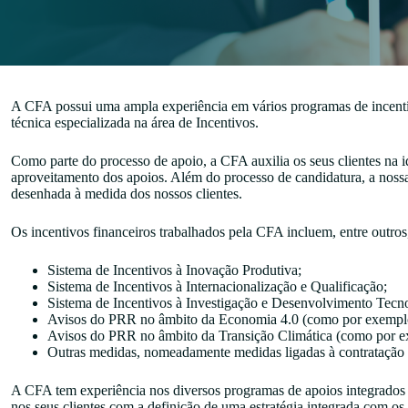
A CFA possui uma ampla experiência em vários programas de incentivo
técnica especializada na área de Incentivos.
Como parte do processo de apoio, a CFA auxilia os seus clientes na i
aproveitamento dos apoios. Além do processo de candidatura, a nossa
desenhada à medida dos nossos clientes.
Os incentivos financeiros trabalhados pela CFA incluem, entre outros,
Sistema de Incentivos à Inovação Produtiva;
Sistema de Incentivos à Internacionalização e Qualificação;
Sistema de Incentivos à Investigação e Desenvolvimento Tecn
Avisos do PRR no âmbito da Economia 4.0 (como por exemplo,
Avisos do PRR no âmbito da Transição Climática (como por exe
Outras medidas, nomeadamente medidas ligadas à contratação d
A CFA tem experiência nos diversos programas de apoios integrados n
nos seus clientes com a definição de uma estratégia integrada com os b