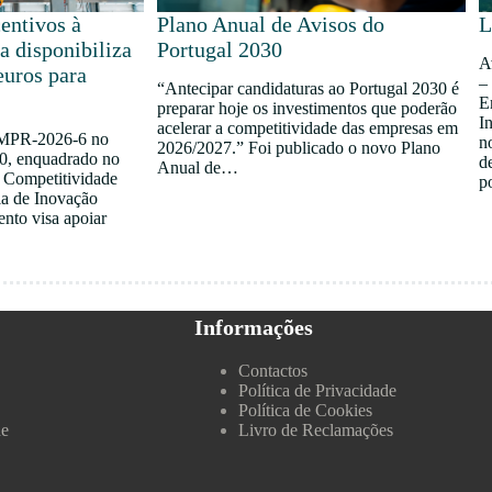
entivos à
Plano Anual de Avisos do
L
a disponibiliza
Portugal 2030
A
euros para
–
“Antecipar candidaturas ao Portugal 2030 é
E
preparar hoje os investimentos que poderão
I
acelerar a competitividade das empresas em
 MPR-2026-6 no
n
2026/2027.” Foi publicado o novo Plano
0, enquadrado no
d
Anual de…
à Competitividade
p
ia de Inovação
ento visa apoiar
Informações
Contactos
Política de Privacidade
Política de Cookies
de
Livro de Reclamações