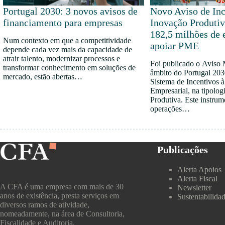
Portugal 2030: 3 novos avisos de
Novo Aviso de Inc
financiamento para empresas
Inovação Produtiv
182,5 milhões de 
Num contexto em que a competitividade
apoiar PME
depende cada vez mais da capacidade de
atrair talento, modernizar processos e
Foi publicado o Aviso
transformar conhecimento em soluções de
âmbito do Portugal 203
mercado, estão abertas…
Sistema de Incentivos 
Empresarial, na tipolog
Produtiva. Este instrum
operações…
Publicações
Alerta Apoios
Alerta Fiscal
A CFA é uma empresa com mais de 30
Newsletter
anos de existência, presta serviços em
Sustentabilida
diversos ramos de atividade,
nomeadamente, na área de Consultoria,
Fiscalidade e Auditoria.