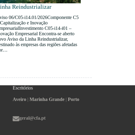
inha Reindustrializar
viso 06/C05-i14.01/2026Componente C5
 Capitalização e Inovação
mpresarialInvestimento C05-i14-i01 –
novação Empresarial Encontra-se aberto
ovo Aviso da Linha Reindustrializar,
estinado às empresas das regiões afetadas
or…
Escritórios
Aveiro
|
Marinha Grande
|
Porto
geral@cfa.pt