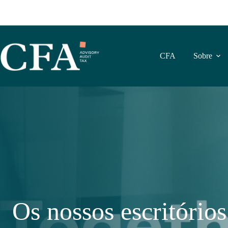
Pular
para
o
conteúdo
CFA
Sobre
Os nossos escritórios