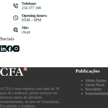
Telefone:
234 377 100
Opening hours:
9AM – 6PM
Site:
cfa.pt
Sociais
Publicações
Alerta Apoios
Alerta Fiscal
A CFA é uma empresa com mais de 30
Newsletter
anos de existência, presta serviços em
Sustentabilida
diversos ramos de atividade,
nomeadamente, na área de Consultoria,
Fiscalidade e Auditoria.