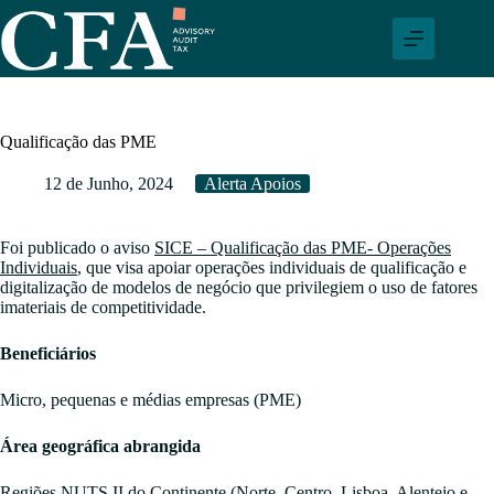
Pular
para
o
conteúdo
Qualificação das PME
12 de Junho, 2024
Alerta Apoios
Foi publicado o aviso
SICE – Qualificação das PME- Operações
Individuais
, que visa apoiar operações individuais de qualificação e
digitalização de modelos de negócio que privilegiem o uso de fatores
imateriais de competitividade.
Beneficiários
Micro, pequenas e médias empresas (PME)
Área geográfica abrangida
Regiões NUTS II do Continente (Norte, Centro, Lisboa, Alentejo e