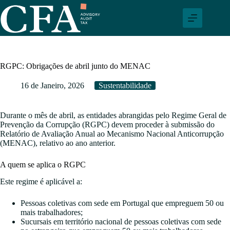
Pular
para
o
conteúdo
RGPC: Obrigações de abril junto do MENAC
16 de Janeiro, 2026
Sustentabilidade
Durante o mês de abril, as entidades abrangidas pelo Regime Geral de
Prevenção da Corrupção (RGPC) devem proceder à submissão do
Relatório de Avaliação Anual ao Mecanismo Nacional Anticorrupção
(MENAC), relativo ao ano anterior.
A quem se aplica o RGPC
Este regime é aplicável a:
Pessoas coletivas com sede em Portugal que empreguem 50 ou
mais trabalhadores;
Sucursais em território nacional de pessoas coletivas com sede