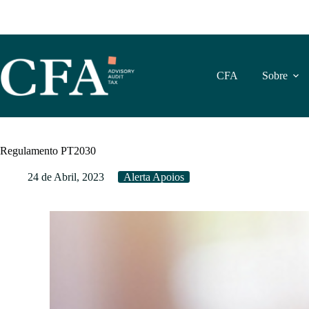
Pular
para
o
conteúdo
CFA
Sobre
Regulamento PT2030
24 de Abril, 2023
Alerta Apoios