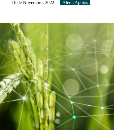
no
16 de Novembro, 2022
Alerta Apoios
Setor
da
Viticultura