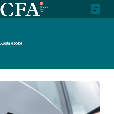
Pular
para
o
conteúdo
Alerta Apoios