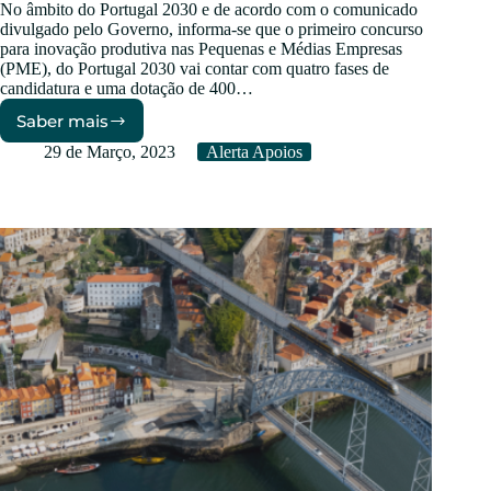
No âmbito do Portugal 2030 e de acordo com o comunicado
divulgado pelo Governo, informa-se que o primeiro concurso
para inovação produtiva nas Pequenas e Médias Empresas
(PME), do Portugal 2030 vai contar com quatro fases de
candidatura e uma dotação de 400…
Saber mais
PT2030
–
29 de Março, 2023
Alerta Apoios
Sistema
de
Incentivos
à
Inovação
Produtiva
nas
PME