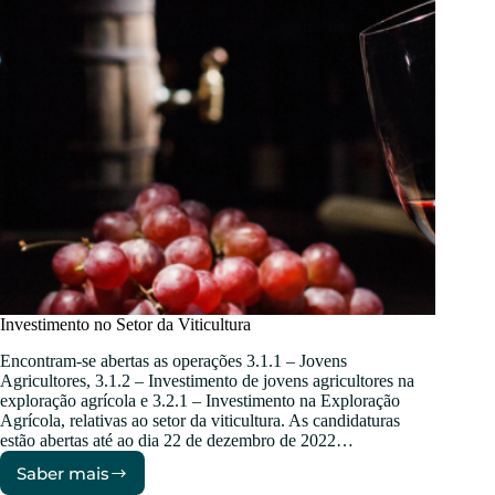
Investimento no Setor da Viticultura
Encontram-se abertas as operações 3.1.1 – Jovens
Agricultores, 3.1.2 – Investimento de jovens agricultores na
exploração agrícola e 3.2.1 – Investimento na Exploração
Agrícola, relativas ao setor da viticultura. As candidaturas
estão abertas até ao dia 22 de dezembro de 2022…
Saber mais
Investimento