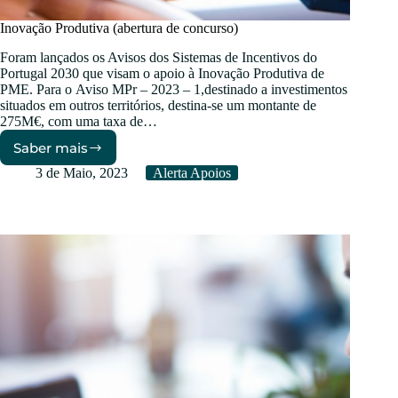
Inovação Produtiva (abertura de concurso)
Foram lançados os Avisos dos Sistemas de Incentivos do
Portugal 2030 que visam o apoio à Inovação Produtiva de
PME. Para o Aviso MPr – 2023 – 1,destinado a investimentos
situados em outros territórios, destina-se um montante de
275M€, com uma taxa de…
Saber mais
Inovação
Produtiva
3 de Maio, 2023
Alerta Apoios
(abertura
de
concurso)