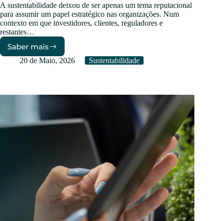
A sustentabilidade deixou de ser apenas um tema reputacional
para assumir um papel estratégico nas organizações. Num
contexto em que investidores, clientes, reguladores e
restantes…
Saber mais
O
Papel
20 de Maio, 2026
Sustentabilidade
do
Comité
de
Sustentabilidade
nas
Organizações