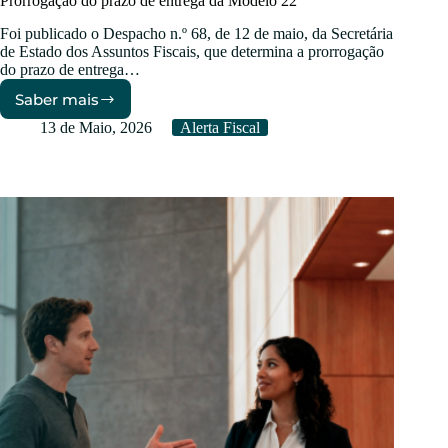
Prorrogação do prazo de entrega da Modelo 22
Foi publicado o Despacho n.º 68, de 12 de maio, da Secretária
de Estado dos Assuntos Fiscais, que determina a prorrogação
do prazo de entrega…
Saber mais
Prorrogação
do
13 de Maio, 2026
Alerta Fiscal
prazo
de
entrega
da
Modelo
22