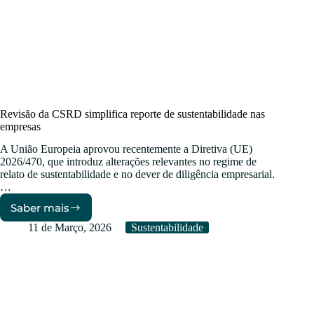
Revisão da CSRD simplifica reporte de sustentabilidade nas
empresas
A União Europeia aprovou recentemente a Diretiva (UE)
2026/470, que introduz alterações relevantes no regime de
relato de sustentabilidade e no dever de diligência empresarial.
…
Saber mais
Revisão
da
11 de Março, 2026
Sustentabilidade
CSRD
simplifica
reporte
de
sustentabilidade
nas