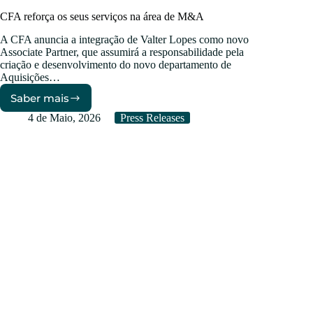
CFA reforça os seus serviços na área de M&A
A CFA anuncia a integração de Valter Lopes como novo
Associate Partner, que assumirá a responsabilidade pela
criação e desenvolvimento do novo departamento de
Aquisições…
Saber mais
CFA
reforça
4 de Maio, 2026
Press Releases
os
seus
serviços
na
área
de
M&A